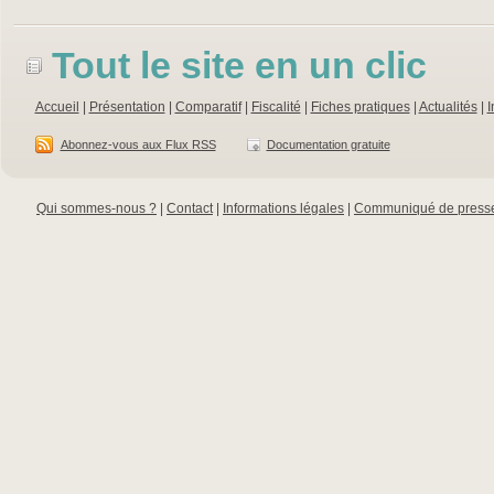
Tout le site en un clic
Accueil
|
Présentation
|
Comparatif
|
Fiscalité
|
Fiches pratiques
|
Actualités
|
I
Abonnez-vous aux Flux RSS
Documentation gratuite
Qui sommes-nous ?
|
Contact
|
Informations légales
|
Communiqué de press