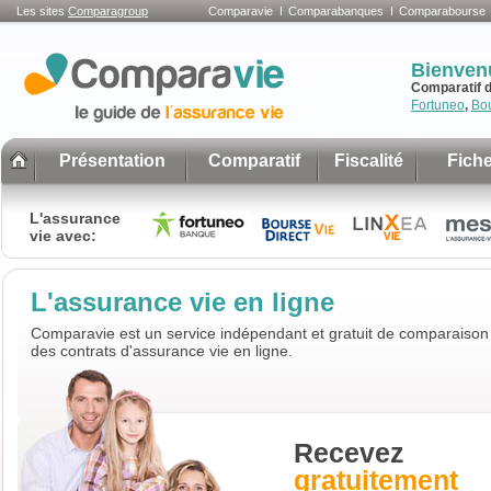
Les sites
Comparagroup
Comparavie
Comparabanques
Comparabourse
Bienven
Comparatif d
Fortuneo
,
Bo
Présentation
Comparatif
Fiscalité
Fiche
L'assurance
vie avec:
L'assurance vie en ligne
Comparavie est un service indépendant et gratuit de comparaison
des contrats d'assurance vie en ligne.
Recevez
gratuitement