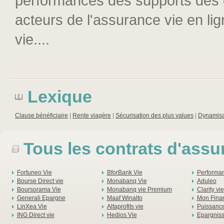
performances des supports des co
acteurs de l'assurance vie en lig
vie....
Lexique
Clause bénéficiaire
|
Rente viagère
|
Sécurisation des plus values
|
Dynamisa
Tous les contrats d'assu
Fortuneo Vie
BforBank Vie
Performan
Bourse Direct vie
Monabanq Vie
Aduleo
Boursorama Vie
Monabanq vie Premium
Clarity vie
Generali Epargne
Maaf Winalto
Mon Finan
LinXea Vie
Altaprofits vie
Puissance
ING Direct vie
Hedios Vie
Epargnis