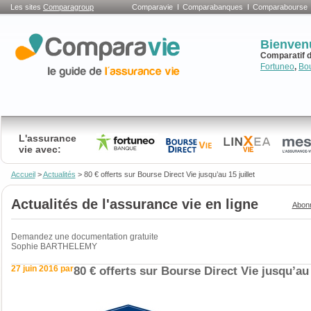
Les sites
Comparagroup
Comparavie
Comparabanques
Comparabourse
Bienven
Comparatif d
Fortuneo
,
Bo
L'assurance
vie avec:
Accueil
>
Actualités
>
80 € offerts sur Bourse Direct Vie jusqu’au 15 juillet
Actualités de l'assurance vie en ligne
Abonn
Demandez une documentation gratuite
Sophie BARTHELEMY
27 juin 2016 par
80 € offerts sur Bourse Direct Vie jusqu’au 