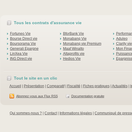
Tous les contrats d'assurance vie
Fortuneo Vie
BforBank Vie
Performan
Bourse Direct vie
Monabanq Vie
Aduleo
Boursorama Vie
Monabanq vie Premium
Clarity vie
Generali Epargne
Maaf Winalto
Mon Finan
LinXea Vie
Altaprofits vie
Puissance
ING Direct vie
Hedios Vie
Epargnis
Tout le site en un clic
Accueil
|
Présentation
|
Comparatif
|
Fiscalité
|
Fiches pratiques
|
Actualités
|
I
Abonnez-vous aux Flux RSS
Documentation gratuite
Qui sommes-nous ?
|
Contact
|
Informations légales
|
Communiqué de press