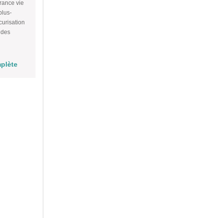
rance vie
plus-
curisation
 des
mplète