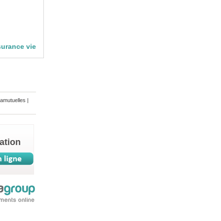
surance vie
amutuelles
|
ation