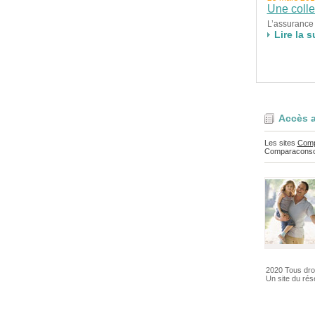
Une colle
L’assurance v
Lire la s
Accès a
Les sites
Comp
Comparacons
2020 Tous dro
Un site du ré