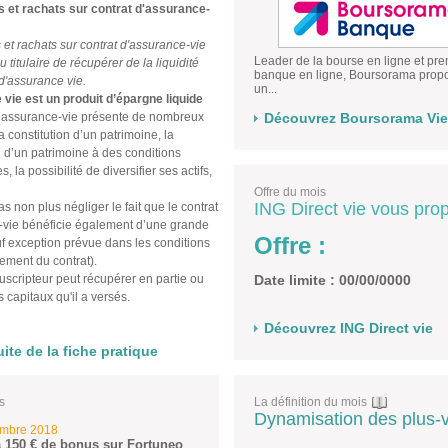
 et rachats sur contrat d'assurance-
et rachats sur contrat d'assurance-vie
Leader de la bourse en ligne et pre
 titulaire de récupérer de la liquidité
banque en ligne, Boursorama prop
 d'assurance vie.
un...
vie est un produit d’épargne liquide
d’assurance-vie présente de nombreux
Découvrez Boursorama Vie
 constitution d’un patrimoine, la
 d’un patrimoine à des conditions
 la possibilité de diversifier ses actifs,
Offre du mois
ING Direct vie vous pro
s non plus négliger le fait que le contrat
-vie bénéficie également d’une grande
Offre :
auf exception prévue dans les conditions
ement du contrat).
ouscripteur peut récupérer en partie ou
Date limite : 00/00/0000
es capitaux qu'il a versés.
Découvrez ING Direct vie
uite de la fiche pratique
s
La définition du mois
Dynamisation des plus-
embre 2018
 150 € de bonus sur Fortuneo