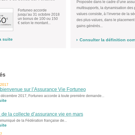
Proposée dans le cadre d’une assu
multisupports, la dynamisation des 
Fortuneo accorde
values consiste, à l’inverse de la sé
jusqu’au 31 octobre 2018
un bonus de 100 ou 150
des plus-values, dans le placement
€ selon le montant...
gains générés...
a suite
Consulter la définition co
tés
 2017
bienvenue sur l’Assurance Vie Fortuneo
 décembre 2017, Fortuneo accorde à toute première demande...
uite
é de la collecte d’assurance vie en mars
muniqué de la Fédération française de...
uite
17