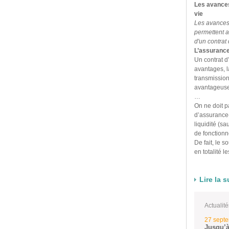
Les avances
vie
Les avances 
permettent au
d'un contrat
L’assurance 
Un contrat 
avantages, la
transmission
avantageuses,
…
On ne doit pa
d’assurance
liquidité (s
de fonctionn
De fait, le s
en totalité l
Lire la s
Actualité
27 sept
Jusqu’à