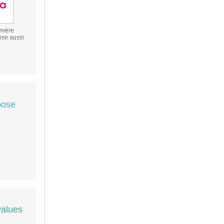
mière
ose aussi
pose
values