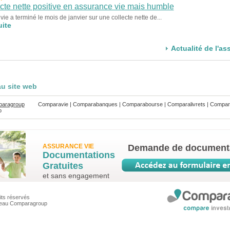
cte nette positive en assurance vie mais humble
ie a terminé le mois de janvier sur une collecte nette de...
uite
Actualité de l'as
u site web
aragroup
Comparavie
|
Comparabanques
|
Comparabourse
|
Comparalivrets
|
Compar
o
ASSURANCE VIE
Demande de document
Documentations
Gratuites
et sans engagement
its réservés
seau Comparagroup