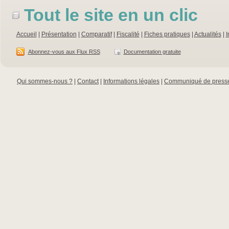
Tout le site en un clic
Accueil
|
Présentation
|
Comparatif
|
Fiscalité
|
Fiches pratiques
|
Actualités
|
I
Abonnez-vous aux Flux RSS
Documentation gratuite
Qui sommes-nous ?
|
Contact
|
Informations légales
|
Communiqué de press