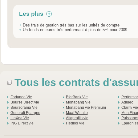
Les plus
+
Des frais de gestion très bas sur les unités de compte
+
Un fonds en euros très performant à plus de 5% pour 2009
Tous les contrats d'assu
Fortuneo Vie
BforBank Vie
Performan
Bourse Direct vie
Monabanq Vie
Aduleo
Boursorama Vie
Monabanq vie Premium
Clarity vie
Generali Epargne
Maaf Winalto
Mon Finan
LinXea Vie
Altaprofits vie
Puissance
ING Direct vie
Hedios Vie
Epargnis