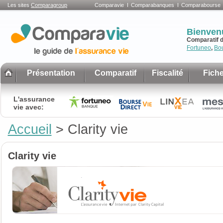
Les sites
Comparagroup
Comparavie
Comparabanques
Comparabourse
Bienven
Comparatif d
Fortuneo
,
Bo
Présentation
Comparatif
Fiscalité
Fiche
L'assurance
vie avec:
Accueil
>
Clarity vie
Clarity vie